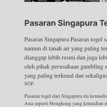
Pasaran Singapura Te
Pasaran Singapura Pasaran togel s
namun di tanah air yang paling te
dianggap lebih resmi dan juga le
oleh pihak perusahaan gambling 
yang paling terkenal dan sekaligu
SGP.
Pasaran togel dari Singapura itu kemudi
Asia seperti Hongkong yang kemudian m