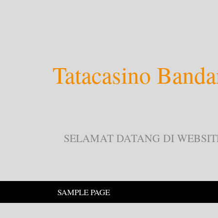
Skip
to
content
Tatacasino Banda
SELAMAT DATANG DI WEBSIT
SAMPLE PAGE