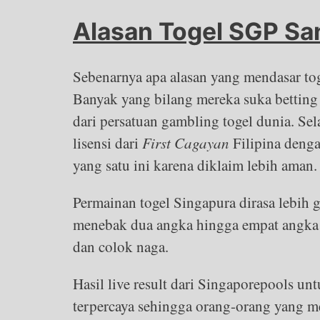
Alasan Togel SGP Sa
Sebenarnya apa alasan yang mendasar toge
Banyak yang bilang mereka suka betting
dari persatuan gambling togel dunia. Se
lisensi dari
First Cagayan
Filipina deng
yang satu ini karena diklaim lebih aman.
Permainan togel Singapura dirasa lebih
menebak dua angka hingga empat angka d
dan colok naga.
Hasil live result dari Singaporepools un
terpercaya sehingga orang-orang yang 