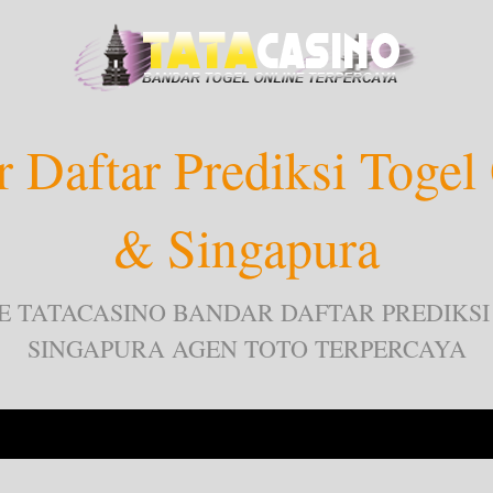
r Daftar Prediksi Toge
& Singapura
E TATACASINO BANDAR DAFTAR PREDIKS
SINGAPURA AGEN TOTO TERPERCAYA