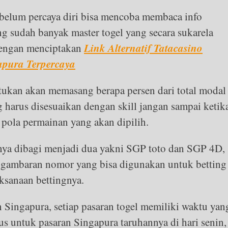
 belum percaya diri bisa mencoba membaca info
ng sudah banyak master togel yang secara sukarela
Link Alternatif Tatacasino
dengan menciptakan
gapura Terpercaya
entukan akan memasang berapa persen dari total modal
g harus disesuaikan dengan skill jangan sampai ketik
pola permainan yang akan dipilih.
nya dibagi menjadi dua yakni SGP toto dan SGP 4D,
 gambaran nomor yang bisa digunakan untuk betting
aksanaan bettingnya.
n Singapura, setiap pasaran togel memiliki waktu yan
s untuk pasaran Singapura taruhannya di hari senin,