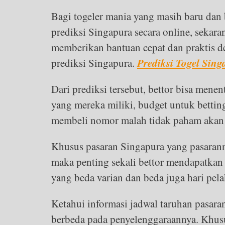
Bagi togeler mania yang masih baru dan
prediksi Singapura secara online, sekara
memberikan bantuan cepat dan praktis 
Prediksi Togel Sin
prediksi Singapura.
Dari prediksi tersebut, bettor bisa men
yang mereka miliki, budget untuk bettin
membeli nomor malah tidak paham akan 
Khusus pasaran Singapura yang pasaran
maka penting sekali bettor mendapatkan
yang beda varian dan beda juga hari pel
Ketahui informasi jadwal taruhan pasara
berbeda pada penyelenggaraannya. Khusu