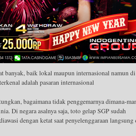
at banyak, baik lokal maupun internasional namun di
terkenal adalah pasaran internasional
ungkan, bagaimana tidak penggemarnya dimana-ma
dunia. Di negara asalnya saja, toto gelap SGP sudah
diawasi dengan ketat saat penyelenggaraan langsung 