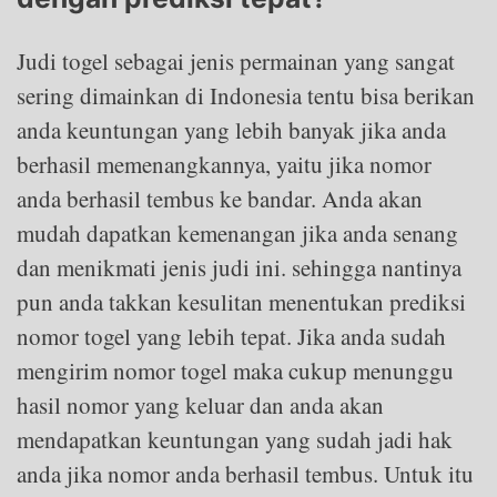
Judi togel sebagai jenis permainan yang sangat
sering dimainkan di Indonesia tentu bisa berikan
anda keuntungan yang lebih banyak jika anda
berhasil memenangkannya, yaitu jika nomor
anda berhasil tembus ke bandar. Anda akan
mudah dapatkan kemenangan jika anda senang
dan menikmati jenis judi ini. sehingga nantinya
pun anda takkan kesulitan menentukan prediksi
nomor togel yang lebih tepat. Jika anda sudah
mengirim nomor togel maka cukup menunggu
hasil nomor yang keluar dan anda akan
mendapatkan keuntungan yang sudah jadi hak
anda jika nomor anda berhasil tembus. Untuk itu