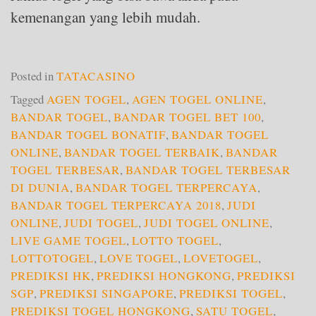
kemenangan yang lebih mudah.
Posted in
TATACASINO
Tagged
AGEN TOGEL
,
AGEN TOGEL ONLINE
,
BANDAR TOGEL
,
BANDAR TOGEL BET 100
,
BANDAR TOGEL BONATIF
,
BANDAR TOGEL
ONLINE
,
BANDAR TOGEL TERBAIK
,
BANDAR
TOGEL TERBESAR
,
BANDAR TOGEL TERBESAR
DI DUNIA
,
BANDAR TOGEL TERPERCAYA
,
BANDAR TOGEL TERPERCAYA 2018
,
JUDI
ONLINE
,
JUDI TOGEL
,
JUDI TOGEL ONLINE
,
LIVE GAME TOGEL
,
LOTTO TOGEL
,
LOTTOTOGEL
,
LOVE TOGEL
,
LOVETOGEL
,
PREDIKSI HK
,
PREDIKSI HONGKONG
,
PREDIKSI
SGP
,
PREDIKSI SINGAPORE
,
PREDIKSI TOGEL
,
PREDIKSI TOGEL HONGKONG
,
SATU TOGEL
,