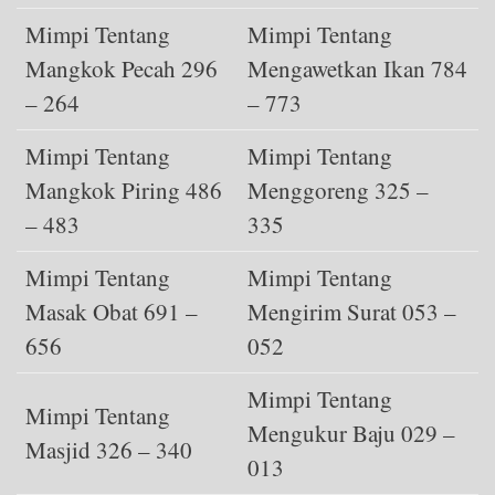
Mimpi Tentang
Mimpi Tentang
Mangkok Pecah 296
Mengawetkan Ikan 784
– 264
– 773
Mimpi Tentang
Mimpi Tentang
Mangkok Piring 486
Menggoreng 325 –
– 483
335
Mimpi Tentang
Mimpi Tentang
Masak Obat 691 –
Mengirim Surat 053 –
656
052
Mimpi Tentang
Mimpi Tentang
Mengukur Baju 029 –
Masjid 326 – 340
013