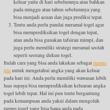
keluar yaitu di hari sebelumnya atau bahkan
pada minggu atau tahun sebelumnya yang
bisa menjadi acuan dan juga prediksi tepat.
Tentu anda perlu pandai meramal togel agar
bisa memprediksikan togel dengan tepat,
atau anda bisa gunakan tafsiran mimpi, dan
juga perlu memiliki strategi meramal seolah
seperti seorang dukun togel.
Itulah cara yang bisa anda lakukan sebagai
rumus
jitu
untuk mengetahui angka yang akan keluar
pada hari ini. Anda perlu memiliki wawasan lebih
luas supaya bisa memprediksikan keluaran angka
togel lebih tepat. Hal ini pun tentu bergantung
pada kemampuan anda yakni dalam mengolah
rumus togel yang bisa bawa anda pada