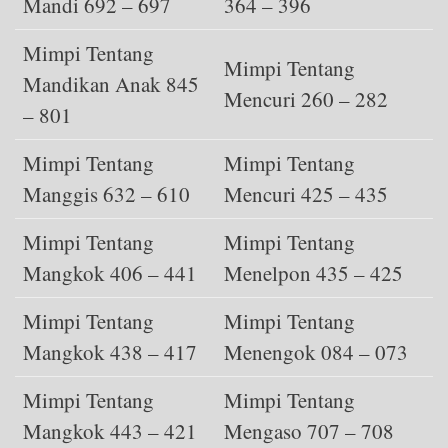
Mandi 692 – 697
364 – 396
Mimpi Tentang
Mimpi Tentang
Mandikan Anak 845
Mencuri 260 – 282
– 801
Mimpi Tentang
Mimpi Tentang
Manggis 632 – 610
Mencuri 425 – 435
Mimpi Tentang
Mimpi Tentang
Mangkok 406 – 441
Menelpon 435 – 425
Mimpi Tentang
Mimpi Tentang
Mangkok 438 – 417
Menengok 084 – 073
Mimpi Tentang
Mimpi Tentang
Mangkok 443 – 421
Mengaso 707 – 708