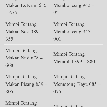
Makan Es Krim 685
Membonceng 943 –
– 675
921
Mimpi Tentang
Mimpi Tentang
Makan Nasi 389 –
Membonceng 945 –
355
901
Mimpi Tentang
Mimpi Tentang
Makan Nasi 678 –
Memintal 899 – 880
668
Mimpi Tentang
Mimpi Tentang
Makan Pisang 839 –
Memotong Kayu 085 –
805
075
Mimpi Tentang
Mimpi Tentang