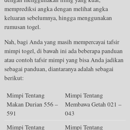
memprediksi angka dengan melihat angka
keluaran sebelumnya, hingga menggunakan
rumusan togel.
Nah, bagi Anda yang masih mempercayai tafsir
mimpi togel, di bawah ini ada beberapa panduan
atau contoh tafsir mimpi yang bisa Anda jadikan
sebagai panduan, diantaranya adalah sebagai
berikut:
Mimpi Tentang
Mimpi Tentang
Makan Durian 556 –
Membawa Getah 021 –
591
043
Mimpi Tentang
Mimpi Tentang