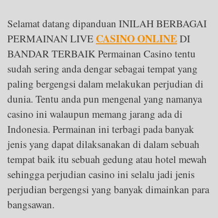
Selamat datang dipanduan INILAH BERBAGAI
CASINO ONLINE
PERMAINAN LIVE
DI
BANDAR TERBAIK Permainan Casino tentu
sudah sering anda dengar sebagai tempat yang
paling bergengsi dalam melakukan perjudian di
dunia. Tentu anda pun mengenal yang namanya
casino ini walaupun memang jarang ada di
Indonesia. Permainan ini terbagi pada banyak
jenis yang dapat dilaksanakan di dalam sebuah
tempat baik itu sebuah gedung atau hotel mewah
sehingga perjudian casino ini selalu jadi jenis
perjudian bergengsi yang banyak dimainkan para
bangsawan.