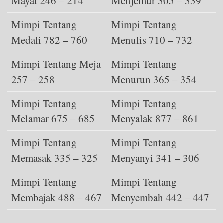
Mayat 246 – 214
Menjemur 305 – 339
Mimpi Tentang
Mimpi Tentang
Medali 782 – 760
Menulis 710 – 732
Mimpi Tentang Meja
Mimpi Tentang
257 – 258
Menurun 365 – 354
Mimpi Tentang
Mimpi Tentang
Melamar 675 – 685
Menyalak 877 – 861
Mimpi Tentang
Mimpi Tentang
Memasak 335 – 325
Menyanyi 341 – 306
Mimpi Tentang
Mimpi Tentang
Membajak 488 – 467
Menyembah 442 – 447