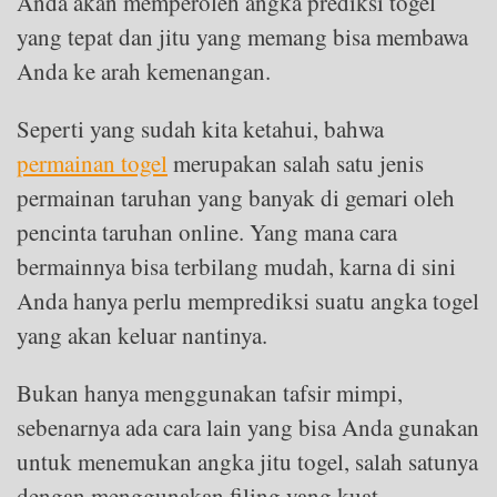
Anda akan memperoleh angka prediksi togel
yang tepat dan jitu yang memang bisa membawa
Anda ke arah kemenangan.
Seperti yang sudah kita ketahui, bahwa
permainan togel
merupakan salah satu jenis
permainan taruhan yang banyak di gemari oleh
pencinta taruhan online. Yang mana cara
bermainnya bisa terbilang mudah, karna di sini
Anda hanya perlu memprediksi suatu angka togel
yang akan keluar nantinya.
Bukan hanya menggunakan tafsir mimpi,
sebenarnya ada cara lain yang bisa Anda gunakan
untuk menemukan angka jitu togel, salah satunya
dengan menggunakan filing yang kuat,