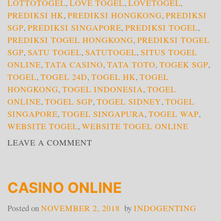
LOTTOTOGEL
,
LOVE TOGEL
,
LOVETOGEL
,
PREDIKSI HK
,
PREDIKSI HONGKONG
,
PREDIKSI
SGP
,
PREDIKSI SINGAPORE
,
PREDIKSI TOGEL
,
PREDIKSI TOGEL HONGKONG
,
PREDIKSI TOGEL
SGP
,
SATU TOGEL
,
SATUTOGEL
,
SITUS TOGEL
ONLINE
,
TATA CASINO
,
TATA TOTO
,
TOGEK SGP
,
TOGEL
,
TOGEL 24D
,
TOGEL HK
,
TOGEL
HONGKONG
,
TOGEL INDONESIA
,
TOGEL
ONLINE
,
TOGEL SGP
,
TOGEL SIDNEY
,
TOGEL
SINGAPORE
,
TOGEL SINGAPURA
,
TOGEL WAP
,
WEBSITE TOGEL
,
WEBSITE TOGEL ONLINE
ON
LEAVE A COMMENT
PANDUAN
TAFSIR
MIMPI
CASINO ONLINE
UNTUK
DAPATKAN
Posted on
NOVEMBER 2, 2018
by
INDOGENTING
ANGKA