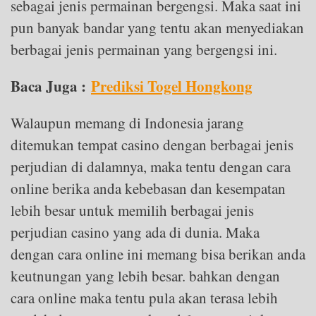
sebagai jenis permainan bergengsi. Maka saat ini
pun banyak bandar yang tentu akan menyediakan
berbagai jenis permainan yang bergengsi ini.
Baca Juga :
Prediksi Togel Hongkong
Walaupun memang di Indonesia jarang
ditemukan tempat casino dengan berbagai jenis
perjudian di dalamnya, maka tentu dengan cara
online berika anda kebebasan dan kesempatan
lebih besar untuk memilih berbagai jenis
perjudian casino yang ada di dunia. Maka
dengan cara online ini memang bisa berikan anda
keutnungan yang lebih besar. bahkan dengan
cara online maka tentu pula akan terasa lebih