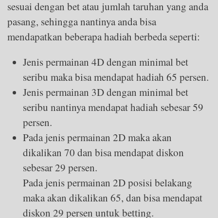
sesuai dengan bet atau jumlah taruhan yang anda
pasang, sehingga nantinya anda bisa
mendapatkan beberapa hadiah berbeda seperti:
Jenis permainan 4D dengan minimal bet
seribu maka bisa mendapat hadiah 65 persen.
Jenis permainan 3D dengan minimal bet
seribu nantinya mendapat hadiah sebesar 59
persen.
Pada jenis permainan 2D maka akan
dikalikan 70 dan bisa mendapat diskon
sebesar 29 persen.
Pada jenis permainan 2D posisi belakang
maka akan dikalikan 65, dan bisa mendapat
diskon 29 persen untuk betting.