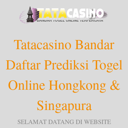
Skip
to
content
Tatacasino Bandar
Daftar Prediksi Togel
Online Hongkong &
Singapura
SELAMAT DATANG DI WEBSITE