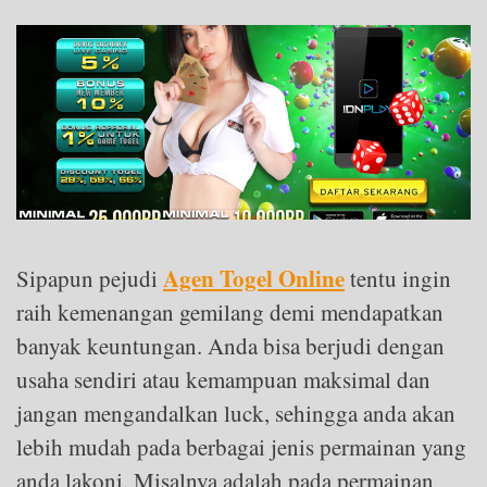
Agen Togel Online
Sipapun pejudi
tentu ingin
raih kemenangan gemilang demi mendapatkan
banyak keuntungan. Anda bisa berjudi dengan
usaha sendiri atau kemampuan maksimal dan
jangan mengandalkan luck, sehingga anda akan
lebih mudah pada berbagai jenis permainan yang
anda lakoni. Misalnya adalah pada permainan