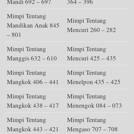
Mandi 692 – 697
364 – 396
Mimpi Tentang
Mimpi Tentang
Mandikan Anak 845
Mencuri 260 – 282
– 801
Mimpi Tentang
Mimpi Tentang
Manggis 632 – 610
Mencuri 425 – 435
Mimpi Tentang
Mimpi Tentang
Mangkok 406 – 441
Menelpon 435 – 425
Mimpi Tentang
Mimpi Tentang
Mangkok 438 – 417
Menengok 084 – 073
Mimpi Tentang
Mimpi Tentang
Mangkok 443 – 421
Mengaso 707 – 708