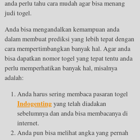
anda perlu tahu cara mudah agar bisa menang
judi togel.
Anda bisa mengandalkan kemampuan anda
dalam membuat prediksi yang lebih tepat dengan
cara mempertimbangkan banyak hal. Agar anda
bisa dapatkan nomor togel yang tepat tentu anda
perlu memperhatikan banyak hal, misalnya
adalah:
Anda harus sering membaca pasaran togel
Indogenting
yang telah diadakan
sebelumnya dan anda bisa membacanya di
internet.
Anda pun bisa melihat angka yang pernah