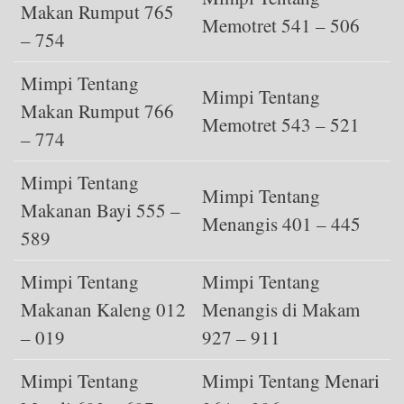
Makan Rumput 765
Memotret 541 – 506
– 754
Mimpi Tentang
Mimpi Tentang
Makan Rumput 766
Memotret 543 – 521
– 774
Mimpi Tentang
Mimpi Tentang
Makanan Bayi 555 –
Menangis 401 – 445
589
Mimpi Tentang
Mimpi Tentang
Makanan Kaleng 012
Menangis di Makam
– 019
927 – 911
Mimpi Tentang
Mimpi Tentang Menari