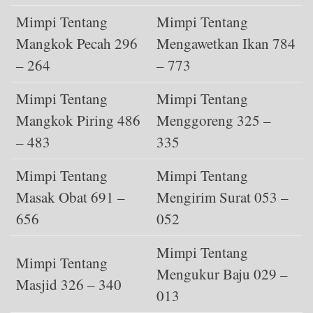
Mimpi Tentang
Mimpi Tentang
Mangkok Pecah 296
Mengawetkan Ikan 784
– 264
– 773
Mimpi Tentang
Mimpi Tentang
Mangkok Piring 486
Menggoreng 325 –
– 483
335
Mimpi Tentang
Mimpi Tentang
Masak Obat 691 –
Mengirim Surat 053 –
656
052
Mimpi Tentang
Mimpi Tentang
Mengukur Baju 029 –
Masjid 326 – 340
013