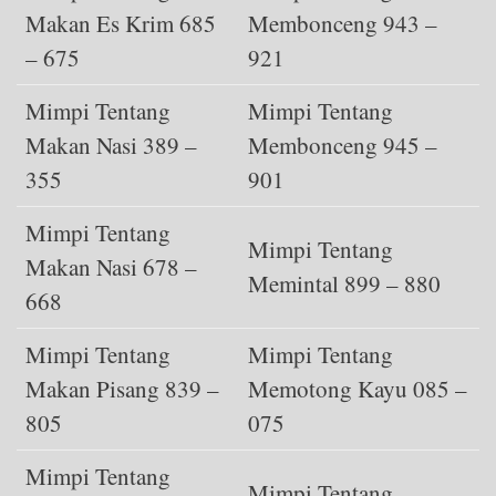
Makan Es Krim 685
Membonceng 943 –
– 675
921
Mimpi Tentang
Mimpi Tentang
Makan Nasi 389 –
Membonceng 945 –
355
901
Mimpi Tentang
Mimpi Tentang
Makan Nasi 678 –
Memintal 899 – 880
668
Mimpi Tentang
Mimpi Tentang
Makan Pisang 839 –
Memotong Kayu 085 –
805
075
Mimpi Tentang
Mimpi Tentang