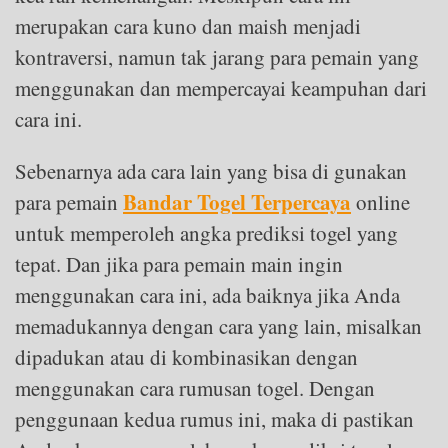
merupakan cara kuno dan maish menjadi
kontraversi, namun tak jarang para pemain yang
menggunakan dan mempercayai keampuhan dari
cara ini.
Sebenarnya ada cara lain yang bisa di gunakan
Bandar Togel Terpercaya
para pemain
online
untuk memperoleh angka prediksi togel yang
tepat. Dan jika para pemain main ingin
menggunakan cara ini, ada baiknya jika Anda
memadukannya dengan cara yang lain, misalkan
dipadukan atau di kombinasikan dengan
menggunakan cara rumusan togel. Dengan
penggunaan kedua rumus ini, maka di pastikan