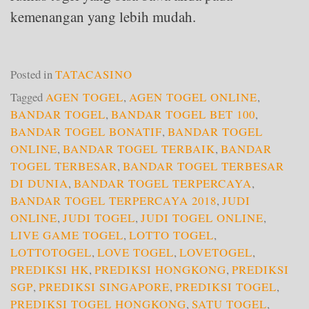
kemenangan yang lebih mudah.
Posted in
TATACASINO
Tagged
AGEN TOGEL
,
AGEN TOGEL ONLINE
,
BANDAR TOGEL
,
BANDAR TOGEL BET 100
,
BANDAR TOGEL BONATIF
,
BANDAR TOGEL
ONLINE
,
BANDAR TOGEL TERBAIK
,
BANDAR
TOGEL TERBESAR
,
BANDAR TOGEL TERBESAR
DI DUNIA
,
BANDAR TOGEL TERPERCAYA
,
BANDAR TOGEL TERPERCAYA 2018
,
JUDI
ONLINE
,
JUDI TOGEL
,
JUDI TOGEL ONLINE
,
LIVE GAME TOGEL
,
LOTTO TOGEL
,
LOTTOTOGEL
,
LOVE TOGEL
,
LOVETOGEL
,
PREDIKSI HK
,
PREDIKSI HONGKONG
,
PREDIKSI
SGP
,
PREDIKSI SINGAPORE
,
PREDIKSI TOGEL
,
PREDIKSI TOGEL HONGKONG
,
SATU TOGEL
,