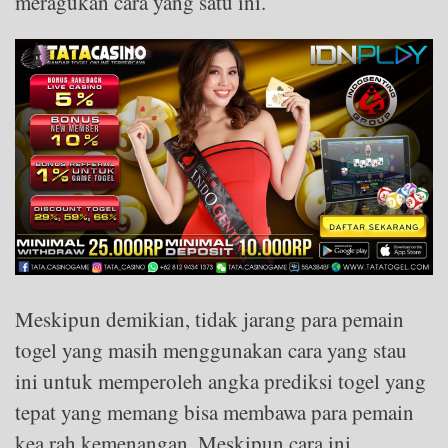
meragukan cara yang satu ini.
Meskipun demikian, tidak jarang para pemain
togel yang masih menggunakan cara yang stau
ini untuk memperoleh angka prediksi togel yang
tepat yang memang bisa membawa para pemain
kea rah kemenangan. Meskipun cara ini