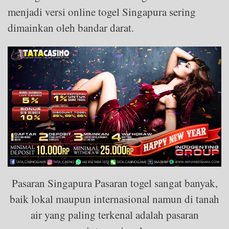
menjadi versi online togel Singapura sering
dimainkan oleh bandar darat.
Pasaran Singapura Pasaran togel sangat banyak,
baik lokal maupun internasional namun di tanah
air yang paling terkenal adalah pasaran