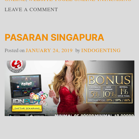
ON
LEAVE A COMMENT
ROULETTE
ONLINE
PASARAN SINGAPURA
Posted on
JANUARY 24, 2019
by
INDOGENTING