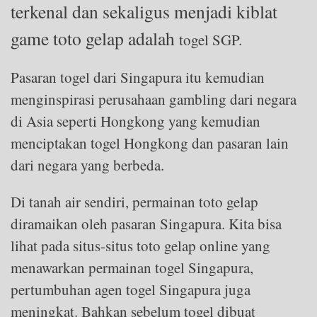
terkenal dan sekaligus menjadi kiblat
game toto gelap adalah
togel SGP.
Pasaran togel dari Singapura itu kemudian
menginspirasi perusahaan gambling dari negara
di Asia seperti Hongkong yang kemudian
menciptakan togel Hongkong dan pasaran lain
dari negara yang berbeda.
Di tanah air sendiri, permainan toto gelap
diramaikan oleh pasaran Singapura. Kita bisa
lihat pada situs-situs toto gelap online yang
menawarkan permainan togel Singapura,
pertumbuhan agen togel Singapura juga
meningkat. Bahkan sebelum togel dibuat