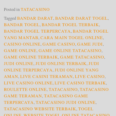
Posted in
TATACASINO
Tagged
BANDAR DARAT
,
BANDAR DARAT TOGEL
,
BANDAR TOGEL
,
BANDAR TOGEL TERBAIK
,
BANDAR TOGEL TERPERCAYA
,
BANDAR TOGEL
YANG MANTAB
,
CARA MAIN TOGEL ONLINE
,
CASINO ONLINE
,
GAME CASINO
,
GAME JUDI
,
GAME ONLINE
,
GAME ONLINE TATACASINO
,
GAME ONLINE TERBAIK
,
GAME TATACASINO
,
JUDI ONLINE
,
JUDI ONLINE TERBAIK
,
JUDI
ONLINE TERPERCAYA
,
JUDI ONLINE YANG
AMAN
,
LIVE CASINI TERAMAN
,
LIVE CASINO
,
LIVE CASINO ONLINE
,
LIVE CASINO TERBAIK
,
ROULETTE ONLINE
,
TATACASINO
,
TATACASINO
GAME TERAMAN
,
TATACASINO GAME
TERPERCAYA
,
TATACASINO JUDI ONLINE
,
TATACASINO WEBSITE TERBAIK
,
TOGEL
ONLINE
,
WEBSITE TOGEL ONLINE TATACASINO