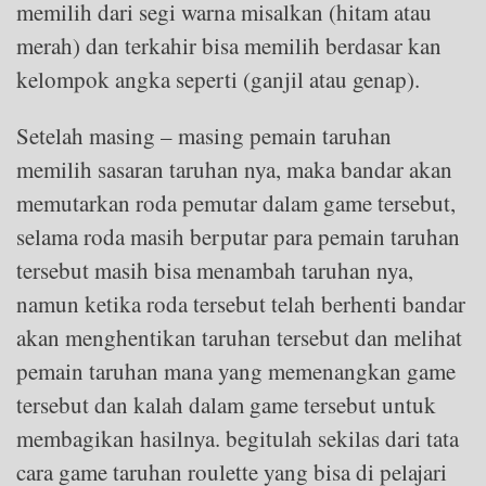
memilih dari segi warna misalkan (hitam atau
merah) dan terkahir bisa memilih berdasar kan
kelompok angka seperti (ganjil atau genap).
Setelah masing – masing pemain taruhan
memilih sasaran taruhan nya, maka bandar akan
memutarkan roda pemutar dalam game tersebut,
selama roda masih berputar para pemain taruhan
tersebut masih bisa menambah taruhan nya,
namun ketika roda tersebut telah berhenti bandar
akan menghentikan taruhan tersebut dan melihat
pemain taruhan mana yang memenangkan game
tersebut dan kalah dalam game tersebut untuk
membagikan hasilnya. begitulah sekilas dari tata
cara game taruhan roulette yang bisa di pelajari