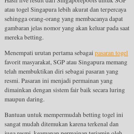
Hasil live result dari Singaporepools untuk SGP
atau togel Singapura lebih akurat dan terpercaya
sehingga orang-orang yang membacanya dapat
gambaran jelas nomor yang akan keluar pada saat
mereka betting.
Menempati urutan pertama sebagai
pasaran togel
favorit masyarakat, SGP atau Singapura memang
telah membuktikan diri sebagai pasaran yang
resmi. Pasaran ini menjadi permainan yang
dimainkan dengan sistem fair baik secara luring
maupun daring.
Bantuan untuk mempermudah betting togel ini
sangat mudah ditemukan karena terkenal dan
juga resmi, keamanan permainan terjamin oleh