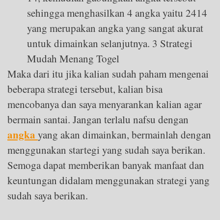
sehingga menghasilkan 4 angka yaitu 2414
yang merupakan angka yang sangat akurat
untuk dimainkan selanjutnya. 3 Strategi
Mudah Menang Togel
Maka dari itu jika kalian sudah paham mengenai
beberapa strategi tersebut, kalian bisa
mencobanya dan saya menyarankan kalian agar
bermain santai. Jangan terlalu nafsu dengan
angka
yang akan dimainkan, bermainlah dengan
menggunakan startegi yang sudah saya berikan.
Semoga dapat memberikan banyak manfaat dan
keuntungan didalam menggunakan strategi yang
sudah saya berikan.