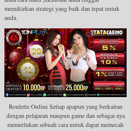
memikirkan strategi yang baik dan tepat untuk
anda.
Roulette Online Setiap apapun yang berkaitan
dengan pelajaran maupun game dan sebagai nya
memerlukan sebuah cara untuk dapat memecah