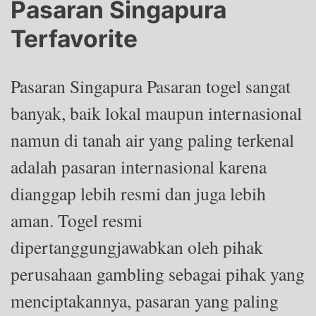
Pasaran Singapura
Terfavorite
Pasaran Singapura Pasaran togel sangat
banyak, baik lokal maupun internasional
namun di tanah air yang paling terkenal
adalah pasaran internasional karena
dianggap lebih resmi dan juga lebih
aman. Togel resmi
dipertanggungjawabkan oleh pihak
perusahaan gambling sebagai pihak yang
menciptakannya, pasaran yang paling