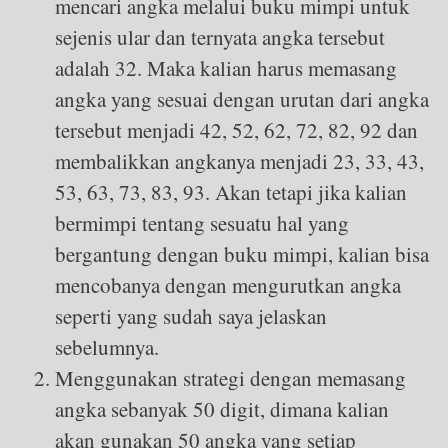
mencari angka melalui buku mimpi untuk
sejenis ular dan ternyata angka tersebut
adalah 32. Maka kalian harus memasang
angka yang sesuai dengan urutan dari angka
tersebut menjadi 42, 52, 62, 72, 82, 92 dan
membalikkan angkanya menjadi 23, 33, 43,
53, 63, 73, 83, 93. Akan tetapi jika kalian
bermimpi tentang sesuatu hal yang
bergantung dengan buku mimpi, kalian bisa
mencobanya dengan mengurutkan angka
seperti yang sudah saya jelaskan
sebelumnya.
Menggunakan strategi dengan memasang
angka sebanyak 50 digit, dimana kalian
akan gunakan 50 angka yang setiap