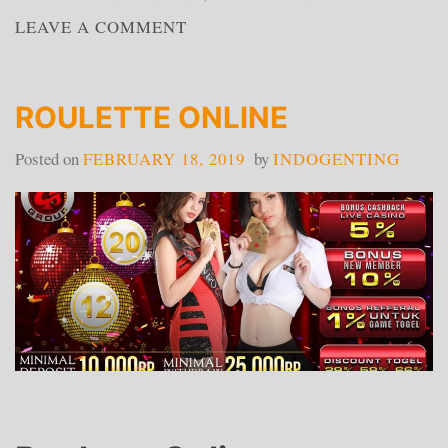
ON
LEAVE A COMMENT
3
STRATEGI
MUDAH
ROULETTE ONLINE
MENANG
TOGEL
Posted on
FEBRUARY 18, 2019
by
INDOGENTING