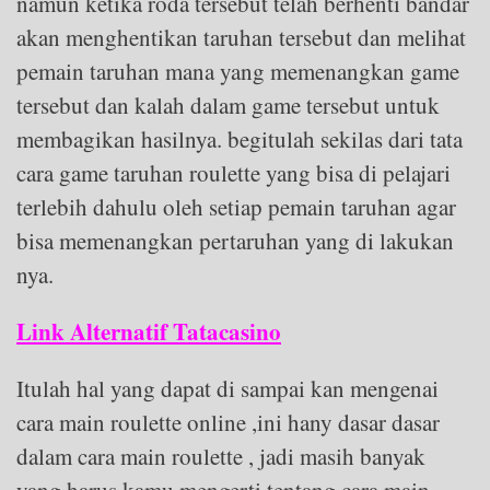
namun ketika roda tersebut telah berhenti bandar
akan menghentikan taruhan tersebut dan melihat
pemain taruhan mana yang memenangkan game
tersebut dan kalah dalam game tersebut untuk
membagikan hasilnya. begitulah sekilas dari tata
cara game taruhan roulette yang bisa di pelajari
terlebih dahulu oleh setiap pemain taruhan agar
bisa memenangkan pertaruhan yang di lakukan
nya.
Link Alternatif Tatacasino
Itulah hal yang dapat di sampai kan mengenai
cara main roulette online ,ini hany dasar dasar
dalam cara main roulette , jadi masih banyak
yang harus kamu mengerti tentang cara main