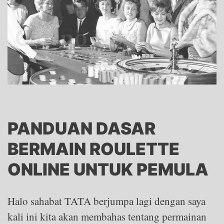
PANDUAN DASAR
BERMAIN ROULETTE
ONLINE UNTUK PEMULA
Halo sahabat TATA berjumpa lagi dengan saya
kali ini kita akan membahas tentang permainan