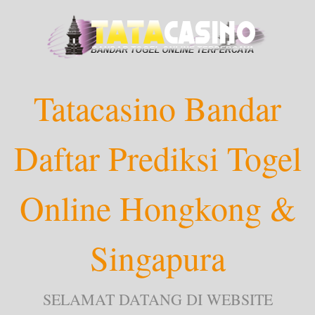
Skip
to
content
Tatacasino Bandar
Daftar Prediksi Togel
Online Hongkong &
Singapura
SELAMAT DATANG DI WEBSITE