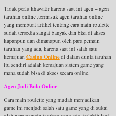
Tidak perlu khawatir karena saat ini agen – agen
taruhan online ,termasuk agen taruhan online
yang membuat artikel tentang cara main roulette
sudah tersedia sangat banyak dan bisa di akses
kapanpun dan dimanapun oleh para pemain
taruhan yang ada, karena saat ini salah satu
Casino Online
kemajuan
di dalam dunia taruhan
itu sendiri adalah kemajuan sistem game yang
mana sudah bisa di akses secara online.
Agen Judi Bola Online
Cara main roulette yang mudah menjadikan
game ini menjadi salah satu game yang di sukai
oleh para pemain taruhan yang ada, terlebih lagi