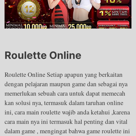
Roulette Online
Roulette Online Setiap apapun yang berkaitan
dengan pelajaran maupun game dan sebagai nya
memerlukan sebuah cara untuk dapat memecah
kan solusi nya, termasuk dalam taruhan online
ini, cara main roulette wajib anda ketahui ,karena
cara main nya ini termasuk hal penting dan vital
dalam game , mengingat bahwa game roulette ini