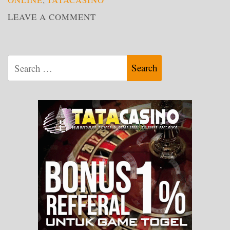
ON
LEAVE A COMMENT
PANDUAN
DASAR
BERMAIN
Search
ROULETTE
for:
ONLINE
UNTUK
PEMULA