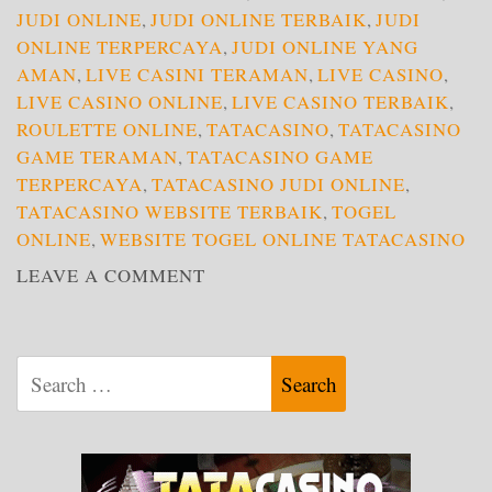
JUDI ONLINE
,
JUDI ONLINE TERBAIK
,
JUDI
ONLINE TERPERCAYA
,
JUDI ONLINE YANG
AMAN
,
LIVE CASINI TERAMAN
,
LIVE CASINO
,
LIVE CASINO ONLINE
,
LIVE CASINO TERBAIK
,
ROULETTE ONLINE
,
TATACASINO
,
TATACASINO
GAME TERAMAN
,
TATACASINO GAME
TERPERCAYA
,
TATACASINO JUDI ONLINE
,
TATACASINO WEBSITE TERBAIK
,
TOGEL
ONLINE
,
WEBSITE TOGEL ONLINE TATACASINO
ON
LEAVE A COMMENT
ROULETTE
ONLINE
Search
for: