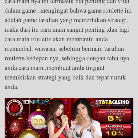
cara main nya ini termasuk hal penting dan vital
dalam game , mengingat bahwa game roulette ini
adalah game taruhan yang memerlukan strategi,
maka dari itu cara main sangat penting ,dan lagi
cara main roulette akan membantu anda
menambah wawasan sebelum bermain taruhan
roulette kedepan nya, sehingga dengan tahu nya
anda cara main ,membuat anda tinggal
memikirkan strategi yang baik dan tepat untuk
anda.