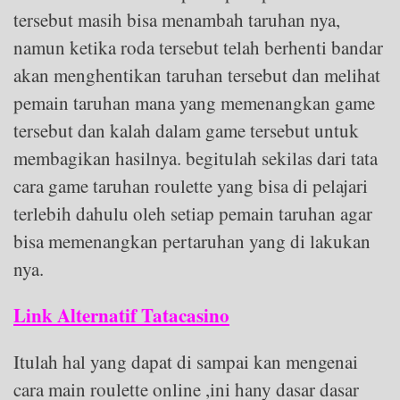
tersebut masih bisa menambah taruhan nya,
namun ketika roda tersebut telah berhenti bandar
akan menghentikan taruhan tersebut dan melihat
pemain taruhan mana yang memenangkan game
tersebut dan kalah dalam game tersebut untuk
membagikan hasilnya. begitulah sekilas dari tata
cara game taruhan roulette yang bisa di pelajari
terlebih dahulu oleh setiap pemain taruhan agar
bisa memenangkan pertaruhan yang di lakukan
nya.
Link Alternatif Tatacasino
Itulah hal yang dapat di sampai kan mengenai
cara main roulette online ,ini hany dasar dasar