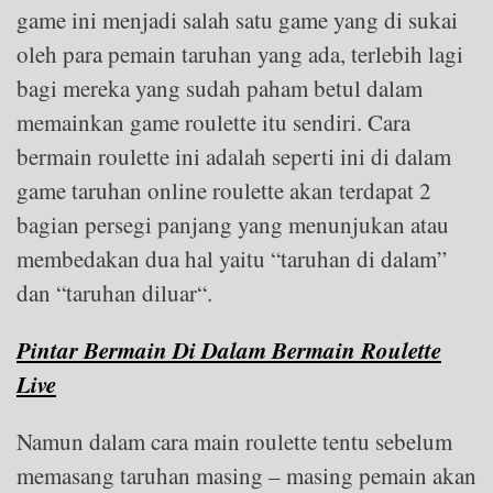
game ini menjadi salah satu game yang di sukai
oleh para pemain taruhan yang ada, terlebih lagi
bagi mereka yang sudah paham betul dalam
memainkan game roulette itu sendiri. Cara
bermain roulette ini adalah seperti ini di dalam
game taruhan online roulette akan terdapat 2
bagian persegi panjang yang menunjukan atau
membedakan dua hal yaitu “taruhan di dalam”
dan “taruhan diluar“.
Pintar Bermain Di Dalam Bermain Roulette
Live
Namun dalam cara main roulette tentu sebelum
memasang taruhan masing – masing pemain akan