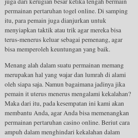
juga dari kerugian besar ketika tengah bermain
permainan pertaruhan togel online. Di samping
itu, para pemain juga dianjurkan untuk
menyiapkan taktik atau trik agar mereka bisa
terus-menerus keluar sebagai pemenang, agar
bisa memperoleh keuntungan yang baik.
Menang alah dalam suatu permainan memang
merupakan hal yang wajar dan lumrah di alami
oleh siapa saja. Namun bagaimana jadinya jika
pemain it uterus menerus mengalami kekalahan?
Maka dari itu, pada kesempatan ini kami akan
membantu Anda, agar Anda bisa memenangkan
permainan pertaruhan casino online. Beriut cara
ampuh dalam menghindari kekalahan dalam