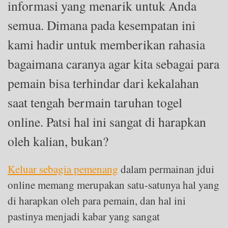
informasi yang menarik untuk Anda
semua. Dimana pada kesempatan ini
kami hadir untuk memberikan rahasia
bagaimana caranya agar kita sebagai para
pemain bisa terhindar dari kekalahan
saat tengah bermain taruhan togel
online. Patsi hal ini sangat di harapkan
oleh kalian, bukan?
Keluar sebagia pemenang
dalam permainan jdui
online memang merupakan satu-satunya hal yang
di harapkan oleh para pemain, dan hal ini
pastinya menjadi kabar yang sangat