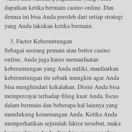
dapatkan ketika bermain casino online. Dan
demua ini bisa Anda peroleh dari setiap strategi
yang Anda lakukan ketika bermain.
Factor Keberuntungan
Sebagai seorang pemain atau bettor casino
online, Anda juga harus memanfaatan
keberuntungan yang Anda miliki, manfaatkan
keberuntungan itu sebaik mungkin agar Anda
bisa menghindari kekalahan. Disini Anda bisa
mempercayai terhadap filing kuat Anda, focus
dalam bermain dan beberapa hal lainnya yang
mendukung kemenangan Anda. Ketika Anda
memperhatikan sejumlah faktor tersebut, maka