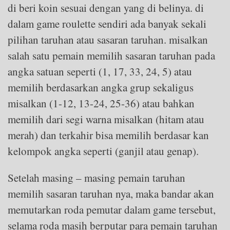
di beri koin sesuai dengan yang di belinya. di
dalam game roulette sendiri ada banyak sekali
pilihan taruhan atau sasaran taruhan. misalkan
salah satu pemain memilih sasaran taruhan pada
angka satuan seperti (1, 17, 33, 24, 5) atau
memilih berdasarkan angka grup sekaligus
misalkan (1-12, 13-24, 25-36) atau bahkan
memilih dari segi warna misalkan (hitam atau
merah) dan terkahir bisa memilih berdasar kan
kelompok angka seperti (ganjil atau genap).
Setelah masing – masing pemain taruhan
memilih sasaran taruhan nya, maka bandar akan
memutarkan roda pemutar dalam game tersebut,
selama roda masih berputar para pemain taruhan