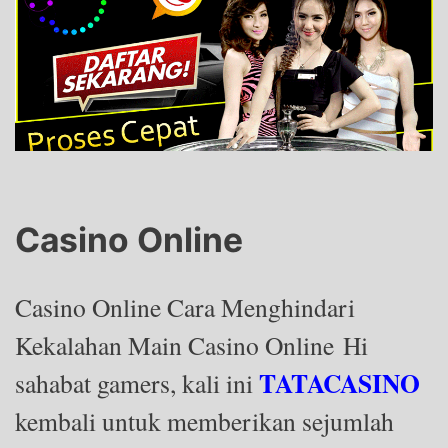
Casino Online
Casino Online Cara Menghindari
Kekalahan Main Casino Online
Hi
TATACASINO
sahabat gamers, kali ini
kembali untuk memberikan sejumlah