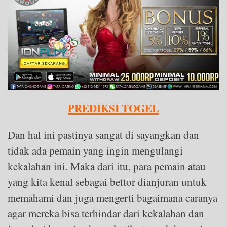
PREDIKSI TOGEL
Dan hal ini pastinya sangat di sayangkan dan
tidak ada pemain yang ingin mengulangi
kekalahan ini. Maka dari itu, para pemain atau
yang kita kenal sebagai bettor dianjuran untuk
memahami dan juga mengerti bagaimana caranya
agar mereka bisa terhindar dari kekalahan dan