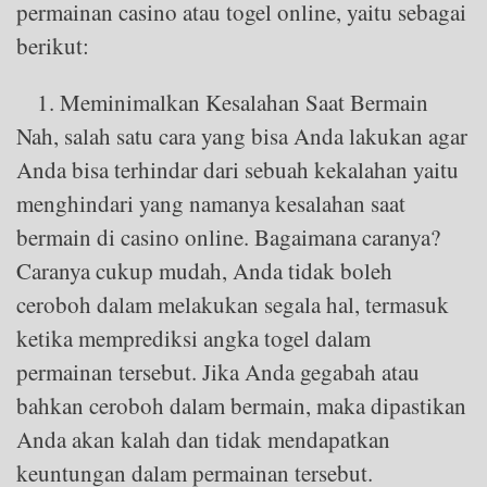
permainan casino atau togel online, yaitu sebagai
berikut:
Meminimalkan Kesalahan Saat Bermain
Nah, salah satu cara yang bisa Anda lakukan agar
Anda bisa terhindar dari sebuah kekalahan yaitu
menghindari yang namanya kesalahan saat
bermain di casino online. Bagaimana caranya?
Caranya cukup mudah, Anda tidak boleh
ceroboh dalam melakukan segala hal, termasuk
ketika memprediksi angka togel dalam
permainan tersebut. Jika Anda gegabah atau
bahkan ceroboh dalam bermain, maka dipastikan
Anda akan kalah dan tidak mendapatkan
keuntungan dalam permainan tersebut.