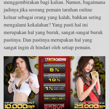
menggembirakan bagi kalian. Namun, bagaimana
jadinya jika seorang pemain taruhan online
keluar sebagai orang yang kalah, bahkan sering
mengalami kekalahan? Yang pasti hal ini
merupakan hal yang buruk, sangat-sangat buruk
pastinya. Dan pastinya merupakan hal yang
sangat ingin di hindari oleh setiap pemain.